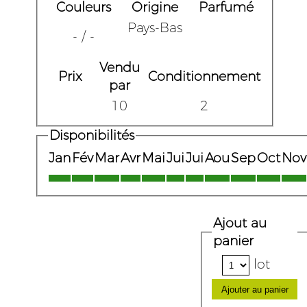
Couleurs
Origine
Parfumé
Pays-Bas
- / -
Vendu
Prix
Conditionnement
par
10
2
Disponibilités
Jan
Fév
Mar
Avr
Mai
Jui
Jui
Aou
Sep
Oct
Nov
Ajout au
panier
lot