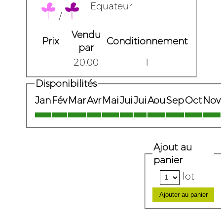
Equateur
/
Vendu
Prix
Conditionnement
par
20.00
1
Disponibilités
Jan
Fév
Mar
Avr
Mai
Jui
Jui
Aou
Sep
Oct
Nov
Ajout au
panier
lot