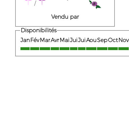
/
Vendu par
Disponibilités
Jan
Fév
Mar
Avr
Mai
Jui
Jui
Aou
Sep
Oct
Nov