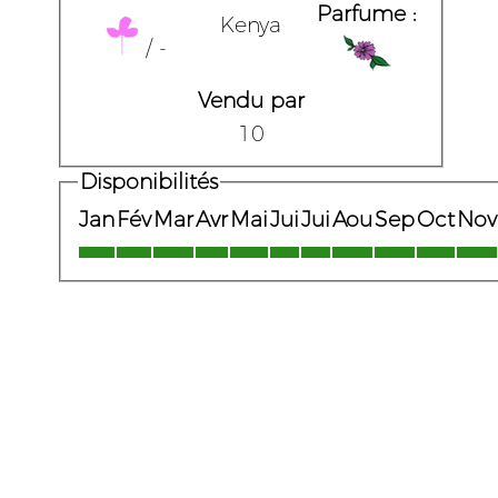
Parfume :
Kenya
/ -
Vendu par
10
Disponibilités
Jan
Fév
Mar
Avr
Mai
Jui
Jui
Aou
Sep
Oct
Nov