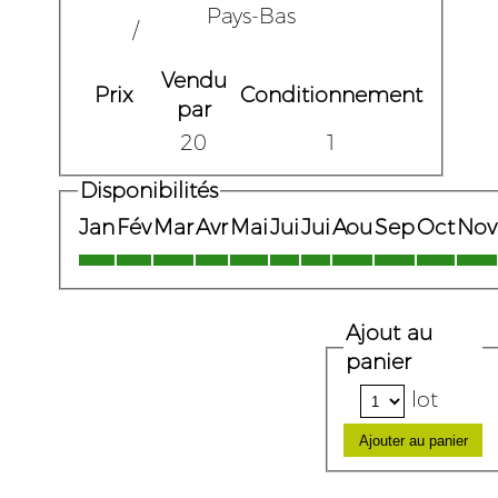
Pays-Bas
/
Vendu
Prix
Conditionnement
par
20
1
Disponibilités
Jan
Fév
Mar
Avr
Mai
Jui
Jui
Aou
Sep
Oct
Nov
Ajout au
panier
lot